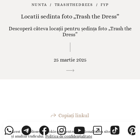
NUNTA
TRASHTHEDREES
FYP
Locatii sedinta foto „Trash the Dress”
Descoperă câteva locații pentru ședința foto „Trash the
Dress”
25 martie 2025
Copiați linkul
Acest site folosește
cookie-uri
pentru funcționalitatea site-ului
și analiza traficului.
Politica de confidențialitate