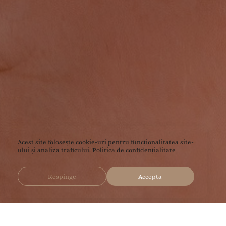
Acest site folosește
cookie-uri
pentru funcționalitatea site-
ului și analiza traficului.
Politica de confidențialitate
Respinge
Accepta